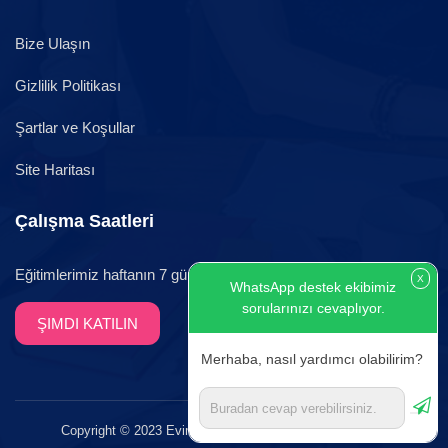
Bize Ulaşın
Gizlilik Politikası
Şartlar ve Koşullar
Site Haritası
Çalışma Saatleri
Eğitimlerimiz haftanın 7 günü canlı yayınlarla devam etmektedir.
X
WhatsApp destek ekibimiz
sorularınızı cevaplıyor.
ŞIMDI KATILIN
Merhaba, nasıl yardımcı olabilirim?
Copyright © 2023 Evimdeki Eğitim. Tüm hakları saklıdır.